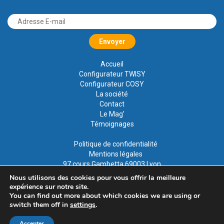
Accueil
Configurateur TWISY
Configurateur COSY
La société
Contact
Le Mag’
Témoignages
Politique de confidentialité
Mentions légales
97 cours Gambetta 69003 Lyon
Nous utilisons des cookies pour vous offrir la meilleure
expérience sur notre site.
You can find out more about which cookies we are using or
switch them off in
settings
.
Tous droits réservés
Accepter