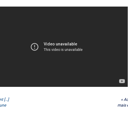
nt […]
« Ac
cune
mais 