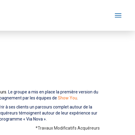
Toggle
navigati
eurs
. Le groupe a mis en place la première version du
compagnement par les équipes de
Show You
.
rir à ses clients un parcours complet autour de la
cquéreurs témoignent autour de leur expérience sur
du programme « Via Nova ».
*Travaux Modificatifs Acquéreurs