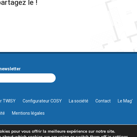
artagez le !
newsletter
ur TWISY
Configurateur COSY
La société
Contact
Le Mag’
ité
Mentions légales
kies pour vous offrir la meilleure expérience sur notre site.
Tous droits réservés
e about which cookies we are using or switch them off in
settings
.